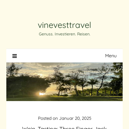
Skip
to
content
vinevesttravel
Genuss. Investieren. Reisen.
Menu
Posted on
Januar 20, 2025
Wein-Tasting: Three Finger Jack