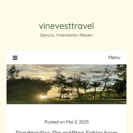
Skip
to
content
vinevesttravel
Genuss. Investieren. Reisen.
Menu
Posted on
Mai 2, 2025
Renditekiller: Die größten Fehler beim