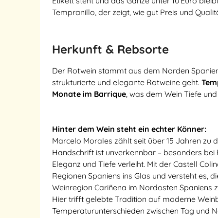
Etikett steht und das Ganze unter 10 Euro bleibt
Tempranillo, der zeigt, wie gut Preis und Qu
Herkunft & Rebsorte
Der Rotwein stammt aus dem Norden Spaniens –
strukturierte und elegante Rotweine geht.
Temp
Monate im Barrique
, was dem Wein Tiefe und R
Hinter dem Wein steht ein echter Könner:
Marcelo Morales zählt seit über 15 Jahren zu 
Handschrift ist unverkennbar – besonders bei
Eleganz und Tiefe verleiht. Mit der Castell Col
Regionen Spaniens ins Glas und versteht es, d
Weinregion Cariñena im Nordosten Spaniens z
Hier trifft gelebte Tradition auf moderne Wein
Temperaturunterschieden zwischen Tag und Nac