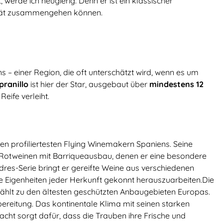
, werde ich neugierig. Denn er ist ein klassischer
alität zusammengehen können.
 einer Region, die oft unterschätzt wird, wenn es um
ranillo
ist hier der Star, ausgebaut über
mindestens 12
eife verleiht.
den profiliertesten Flying Winemakern Spaniens. Seine
 Rotweinen mit Barriqueausbau, denen er eine besondere
indres-Serie bringt er gereifte Weine aus verschiedenen
ie Eigenheiten jeder Herkunft gekonnt herauszuarbeiten.Die
ählt zu den ältesten geschützten Anbaugebieten Europas.
bereitung. Das kontinentale Klima mit seinen starken
ht sorgt dafür, dass die Trauben ihre Frische und