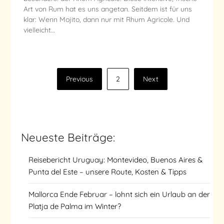
Art von Rum hat es uns angetan. Seitdem ist für uns
klar: Wenn Mojito, dann nur mit Rhum Agricole. Und
vielleicht…
Seitennummerierung
Previous
2
Next
der
Beiträge
Neueste Beiträge:
Reisebericht Uruguay: Montevideo, Buenos Aires &
Punta del Este – unsere Route, Kosten & Tipps
Mallorca Ende Februar – lohnt sich ein Urlaub an der
Platja de Palma im Winter?