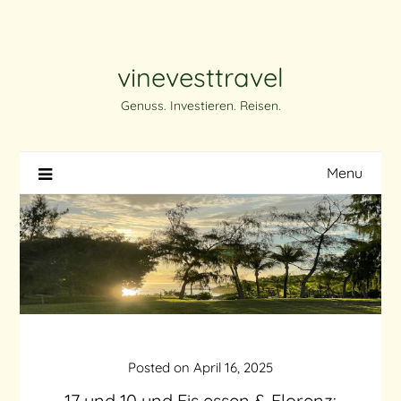
Skip
to
content
vinevesttravel
Genuss. Investieren. Reisen.
Menu
Posted on
April 16, 2025
17 und 10 und Eis essen & Florenz: