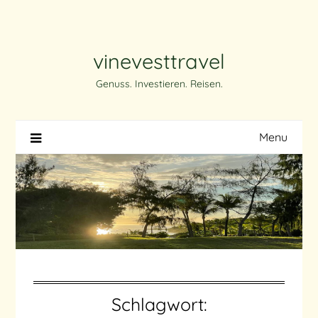
Skip
to
content
vinevesttravel
Genuss. Investieren. Reisen.
Menu
Schlagwort: