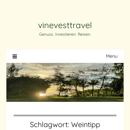
Skip
to
content
vinevesttravel
Genuss. Investieren. Reisen.
Menu
Schlagwort:
Weintipp