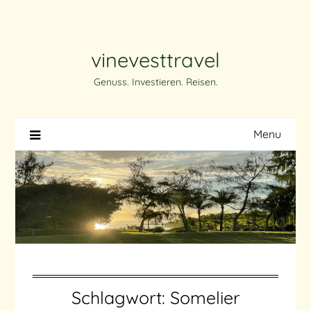
Skip
to
content
vinevesttravel
Genuss. Investieren. Reisen.
Menu
Schlagwort:
Somelier