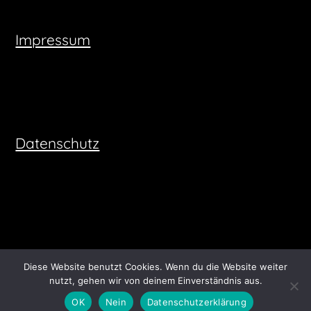
Impressum
Datenschutz
Diese Website benutzt Cookies. Wenn du die Website weiter
nutzt, gehen wir von deinem Einverständnis aus.
©2026 vinevesttravel
| Built using WordPress and
OK
Nein
Datenschutzerklärung
Responsive Blogily
theme by Superb