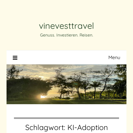
Skip
to
content
vinevesttravel
Genuss. Investieren. Reisen.
Menu
Schlagwort:
KI-Adoption