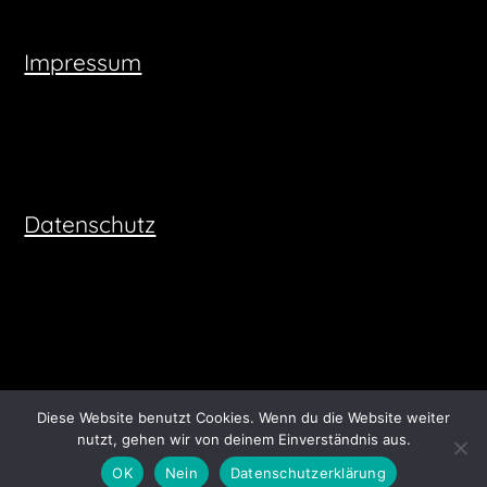
Impressum
Datenschutz
Diese Website benutzt Cookies. Wenn du die Website weiter
nutzt, gehen wir von deinem Einverständnis aus.
©2026 vinevesttravel
| Built using WordPress and
OK
Nein
Datenschutzerklärung
Responsive Blogily
theme by Superb